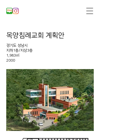
목양침례교회 계획안
경기도 성남시
지하1층/지상3층
1,983㎡
​2000