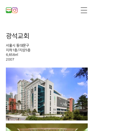
광석교회
서울시 동대문구
지하1층/지상5층
6,858㎡
2007