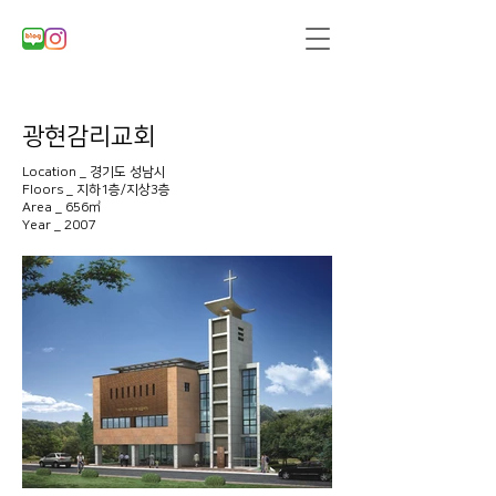
광현감리교회
Location _ 경기도 성남시
Floors _ 지하1층/지상3층
Area _ 656㎡
​Year _ 2007