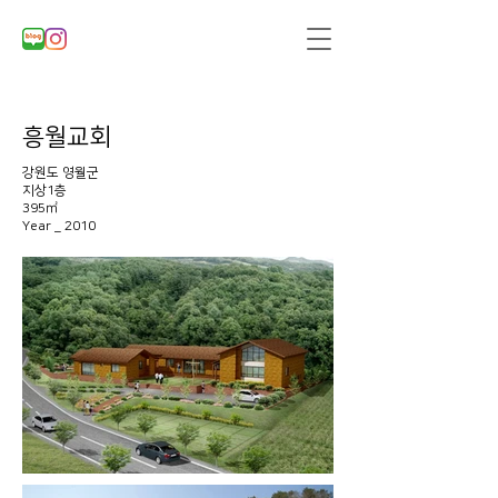
흥월교회
강원도 영월군
지상1층
395㎡
​Year _ 2010